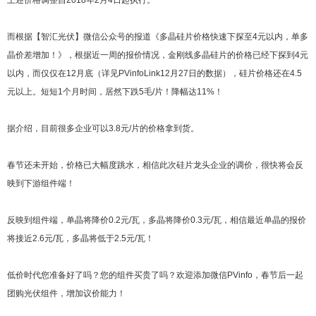
上述价格调整自2018年2月4日起执行。
而根据【智汇光伏】微信公众号的报道《多晶硅片价格快速下探至4元以内，单多
晶价差增加！》，根据近一周的报价情况，金刚线多晶硅片的价格已经下探到4元
以内，而仅仅在12月底（详见PVinfoLink12月27日的数据），硅片价格还在4.5
元以上。短短1个月时间，居然下跌5毛/片！降幅达11%！
据介绍，目前很多企业可以3.8元/片的价格拿到货。
春节还未开始，价格已大幅度跳水，相信此次硅片龙头企业的调价，很快将会反
映到下游组件端！
反映到组件端，单晶将降价0.2元/瓦，多晶将降价0.3元/瓦，相信最近单晶的报价
将接近2.6元/瓦，多晶将低于2.5元/瓦！
低价时代您准备好了吗？您的组件买贵了吗？欢迎添加微信PVinfo，春节后一起
团购光伏组件，增加议价能力！