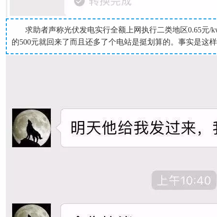
求助者声称光伏发电实行全额上网执行二类地区0.65元/k
的500元就回来了而且还多了个电站是挺划算的。事实是这