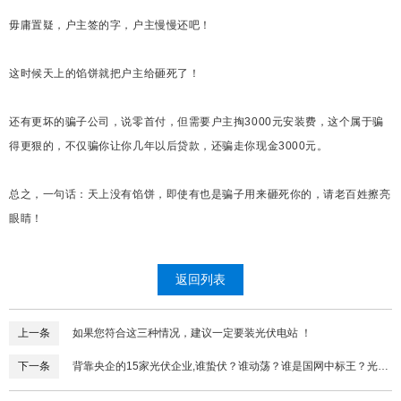
毋庸置疑，户主签的字，户主慢慢还吧！
这时候天上的馅饼就把户主给砸死了！
还有更坏的骗子公司，说零首付，但需要户主掏3000元安装费，这个属于骗
得更狠的，不仅骗你让你几年以后贷款，还骗走你现金3000元。
总之，一句话：天上没有馅饼，即使有也是骗子用来砸死你的，请老百姓擦亮
眼睛！
返回列表
上一条
如果您符合这三种情况，建议一定要装光伏电站 ！
下一条
背靠央企的15家光伏企业,谁蛰伏？谁动荡？谁是国网中标王？光伏
头条深度复盘！