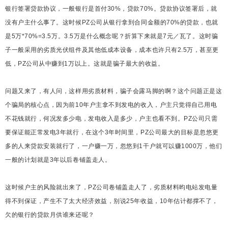
银行签署贷款协议，一般银行是首付30%，贷款70%。贷款协议签署后，就
没有户主什么事了。这时候PZ公司从银行拿到合同金额的70%的贷款，也就
是5万*70%=3.5万。3.5万是什么概念呢？折算下来就是7元／瓦了。这时骗
子一般采用的劣质光伏组件及其他低成本设备，成本也许只有2.5万，甚至更
低，PZ公司从中赚到1万以上。这就是骗子最大的收益。
问题又来了，有人问，这样用劣质材料，骗子会露马脚的啊？这个问题正是这
个骗局的核心点，因为前10年户主拿不到发电的收入，户主只觉得自己用电
不花钱就行，何况发多少电，发电收入是多少，户主也看不到。PZ公司只需
要保证能正常发电3年就行，在这个3年时间里，PZ公司最大的目标是忽悠更
多的人来贷款安装就行了，一户赚一万，忽悠到1干户就可以赚1000万，他们
一般的计划就是3年以后卷铺盖走人。
这时候户主的风险就出来了，PZ公司卷铺盖走人了，劣质材料昀电站发电量
得不到保证，产生不了太大经济效益，别说25年收益，10年估计都撑不了，
欠的银行的贷款月供谁来还呢？