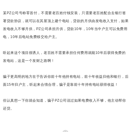
们当然不会放过这个绝佳的机会，于
是乎各种零首付，装电站不要老百姓
某PZ公司号称零首付，不需要老百姓付钱安装，只需要老百姓配合去银行签
署贷款协议，就可以在其屋顶上建个电站，贷款的月供由发电收入支付，如果
出钱的骗术大张旗鼓地就出现了。
发电收入不够月供，PZ公司承担月供，贷款10年，10年当中户主可以免费用
电，10年后电站免费移交给户主。
听起来这个项目很诱人，老百姓不需要承担任何费用就能10年后获得免费的
发电站，这是一个发财之路啊！
骗子更高明的地方在于告诉你前十年他持有电站，前十年收益归他和银行，后
面15年归户主，听起来合情合理，骗子是靠前十年持有电站获得收益！
但认真想一下你就会知道，骗子PZ公司说过如果电费收入不够，他主动帮你
还贷。