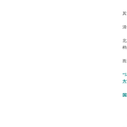
其
清
北
样
而
“
方
国