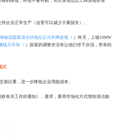
价格的降低，即使不要补贴，光伏发电也比工商业电价便
支持企业正常生产（这里可以减少大量损失）。
海物流园屋顶光伏电站正式并网发电 ！
）昨天，上饶10MW
赚钱又环保 ！
）政策的调整并没有让他们停下步伐，所幸的
模式
化交易比重，进一步降低企业用能成本。
交易权有关工作的通知》，要求，要用市场化方式增加清洁能