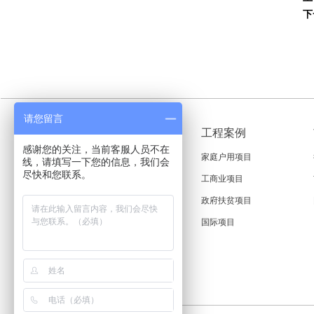
下
请您留言
关于华骞
工程案例
感谢您的关注，当前客服人员不在
公司简介
家庭户用项目
线，请填写一下您的信息，我们会
尽快和您联系。
企业文化
工商业项目
企业优势
政府扶贫项目
国际项目