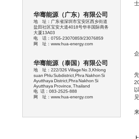
华骞能源（广东）有限公司
地 址：
广东省深圳市宝安区西乡街道
盐田社区宝安大道4018号华丰国际商务
大厦13A03
电 话：
0755-23070859/23076859
网 址：www.hua-energy.com
华骞能源（泰国）有限公司
地 址：222/326 Village No.3,Khlong
suan Phlu Subdistrict,Phra Nakhon Si
Ayutthaya District,Phra Nakhon Si
Ayutthaya Province, Thailand
电 话：083-2525-888
网 址：www.hua-energy.com
上