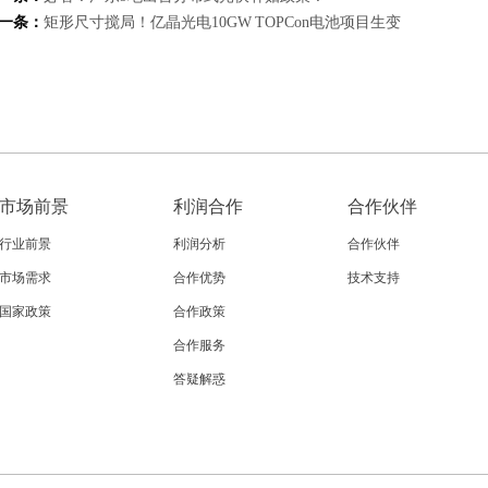
一条：
矩形尺寸搅局！亿晶光电10GW TOPCon电池项目生变
市场前景
利润合作
合作伙伴
行业前景
利润分析
合作伙伴
市场需求
合作优势
技术支持
国家政策
合作政策
合作服务
答疑解惑