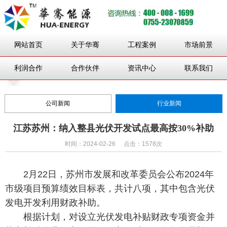
网站首页
关于华骞
工程案例
市场前景
利润合作
合作伙伴
资讯中心
联系我们
公司新闻
行业新闻
江苏苏州：纳入整县光伏开发试点最高按30%补助
时间：2024-02-26
点击：1578次
2
月
22
日，苏州市发展和改革委员会公布
2024
年
市级项目预算绩效目标表，共计八项，其中包含光伏
发电开发利用财政补助。
根据计划，对设立光伏发电补贴财政专项资金并