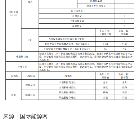
来源：国际能源网