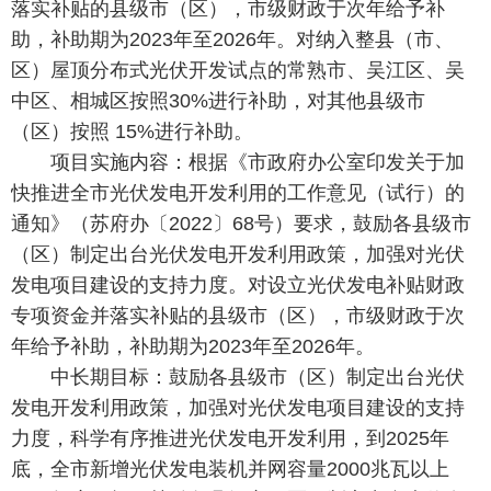
落实补贴的县级市（区），市级财政于次年给予补
助，补助期为
2023
年至
2026
年。对纳入整县（市、
区）屋顶分布式光伏开发试点的常熟市、吴江区、吴
中区、相城区按照
30%
进行补助，对其他县级市
（区）按照
15%
进行补助。
项目实施内容：根据《市政府办公室印发关于加
快推进全市光伏发电开发利用的工作意见（试行）的
通知》（苏府办〔
2022
〕
68
号）要求，鼓励各县级市
（区）制定出台光伏发电开发利用政策，加强对光伏
发电项目建设的支持力度。对设立光伏发电补贴财政
专项资金并落实补贴的县级市（区），市级财政于次
年给予补助，补助期为
2023
年至
2026
年。
中长期目标：鼓励各县级市（区）制定出台光伏
发电开发利用政策，加强对光伏发电项目建设的支持
力度，科学有序推进光伏发电开发利用，到
2025
年
底，全市新增光伏发电装机并网容量
2000
兆瓦以上