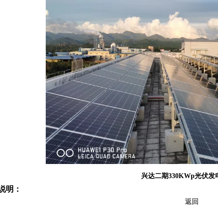
兴达二期330KWp光伏
说明：
返回