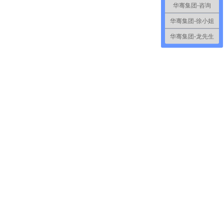
华骞集团-咨询
华骞集团-徐小姐
华骞集团-龙先生